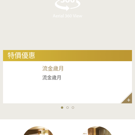
特價優惠
流金歲月
官網額外10項禮遇
綠色環保住房優惠
預訂綠色環保住房優惠，我們將
流金歲月
透過我們的官網預訂連續三晚住房 ，可享額外10項
免費贈送一份環保紀念品，作為
優惠禮遇 (價值港幣$800)
我們對您選擇永續發展的方式表
示感謝。