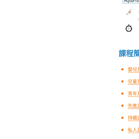
課程
嬰兒
兒童及
青年及
先進游
持續
私人