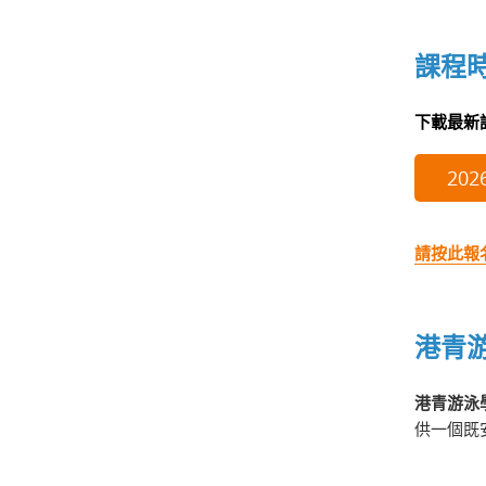
課程
下載最新
20
請按此報
港青
港青游泳
供一個既