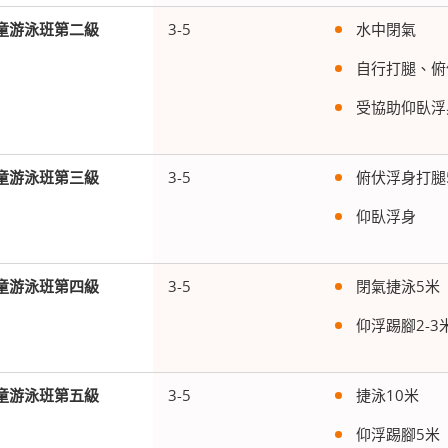
童游泳班第二級
3-5
水中閉氣
自行打腿、俯
受協助仰臥浮
童游泳班第三級
3-5
俯伏浮身打腿
仰臥浮身
童游泳班第四級
3-5
閉氣捷泳
5
米
仰浮踢腳
2-3
童游泳班第五級
3-5
捷泳
10
米
仰浮踢腳
5
米