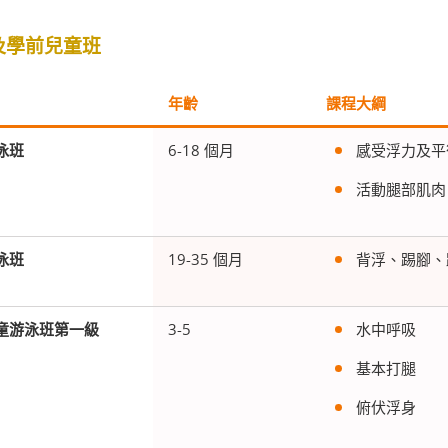
及學前兒童班
年齡
課程大綱
泳班
6-18 個月
感受浮力及平
活動腿部肌肉
泳班
19-35 個月
背浮、踢腳、
童游泳班第一級
3-5
水中呼吸
基本打腿
俯伏浮身