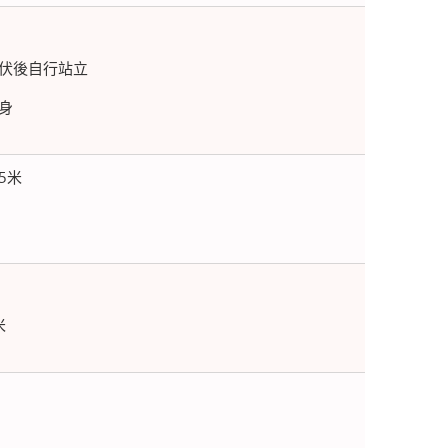
伏後自行站立
身
5
米
米